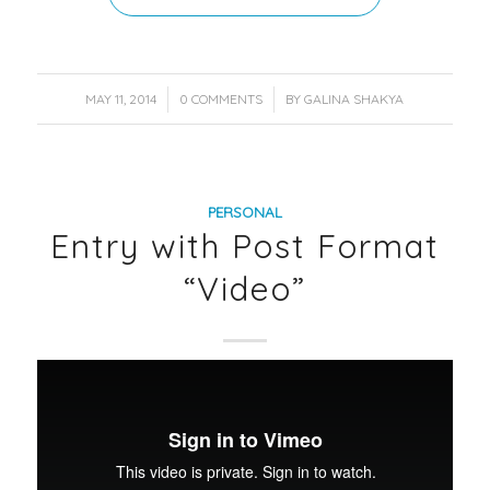
/
/
MAY 11, 2014
0 COMMENTS
BY
GALINA SHAKYA
PERSONAL
Entry with Post Format
“Video”