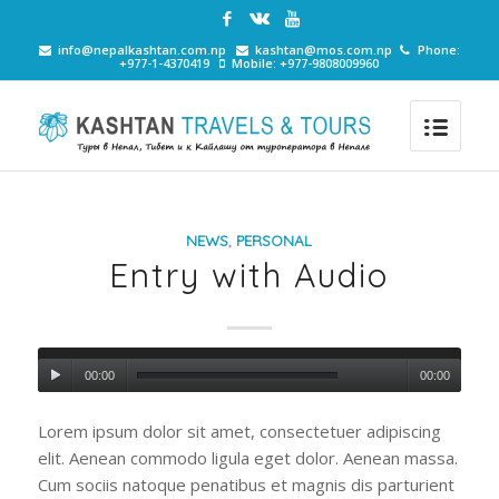
info@nepalkashtan.com.np
kashtan@mos.com.np
Phone:
+977-1-4370419
Mobile: +977-9808009960
NEWS
,
PERSONAL
Entry with Audio
00:00
00:00
Lorem ipsum dolor sit amet, consectetuer adipiscing
elit. Aenean commodo ligula eget dolor. Aenean massa.
Cum sociis natoque penatibus et magnis dis parturient